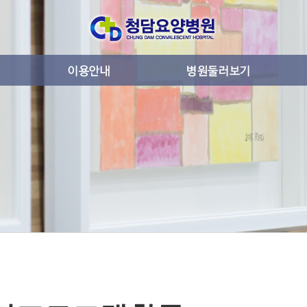
로그램활동
입퇴원안내
시설안내
병실생활안내
층별안내
진료과목안내
비급여 품목안내