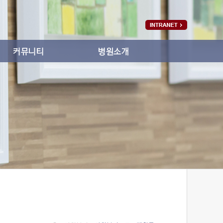
공지사항
인사말
온라인상담
병원소개
자원봉사활동갤러리
미션과 비젼
갤러리
의료진소개
협력기관
오시는길